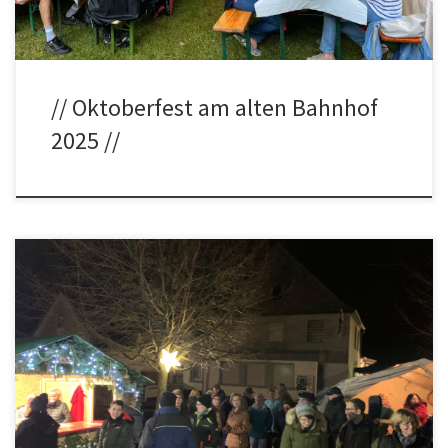
// Oktoberfest am alten Bahnhof
2025 //
Kulturverein Sainscheid Weihnachtssingen in Sainscheid am
08+09.12.2023 in Sainscheid am Dorfplatz Der Weihnachtsbaum
wird am Freitag ab 14 Uhr mit selbstgepackten Päckchen von
unsern Kindern geschmückt. Danach gehen wir in die
Weihnachtsbäckerei und backen Plätzchen für den Nikolaus. Am
Abend können wir den Weihnachtsbaum bei weihnachtlichen
Klängen und Glühwein mit […]