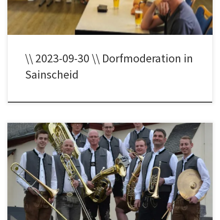
\\ 2023-09-30 \\ Dorfmoderation in
Sainscheid
Der Kulturverein Sainscheid lädt ein zum Oktoberfest am alten
Bahnhof am 09+10.09.2023. Der Fassanstich wird von unserm
Bürgermeister Janick Pape um 19 Uhr durchgeführt. Am Samstag
spielen die Oberkirchspielmusikanten ab 19.Uhr 30. Am Sonntag
spielen ab 11 Uhr die Wäller 9 mit Marcel Schreiner. Für das
leibliche Wohl ist bestens […]