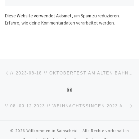
Diese Website verwendet Akismet, um Spam zu reduzieren.
Erfahre, wie deine Kommentardaten verarbeitet werden.
Beitragsnavigation
Vorheriger Beitrag
// 2023-08-18 // OKTOBERFEST AM ALTEN BAHNHOF
ZURÜCK ZUR BEITRAGSL
Nä
// 08+09.12.2023 // WEIHNACHTSSINGEN 2023 AM DORFPLATZ
© 2026
Willkommen in Sainscheid
– Alle Rechte vorbehalten