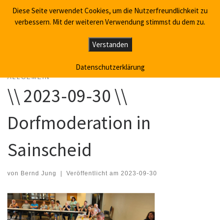
Diese Seite verwendet Cookies, um die Nutzerfreundlichkeit zu
Willkommen in Sainscheid
Zum Inhalt springen
Search
verbessern. Mit der weiteren Verwendung stimmst du dem zu.
Me
Verstanden
Startseite
»
Allgemein
»
\\ 2023-09-30 \\ Dorfmoderation in Sainscheid
Datenschutzerklärung
ALLGEMEIN
\\ 2023-09-30 \\
Dorfmoderation in
Sainscheid
von
Bernd Jung
|
Veröffentlicht am
2023-09-30