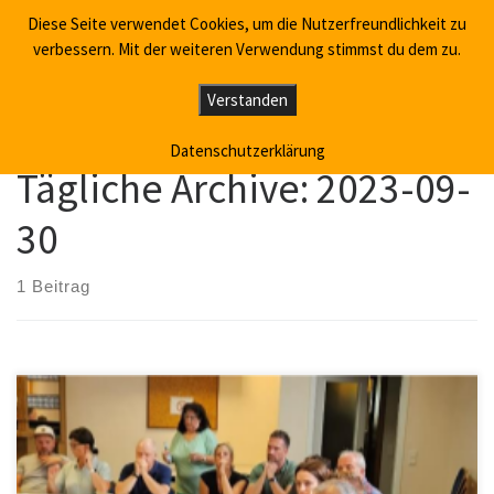
Diese Seite verwendet Cookies, um die Nutzerfreundlichkeit zu
Willkommen in Sainscheid
Zum Inhalt springen
Search
verbessern. Mit der weiteren Verwendung stimmst du dem zu.
Me
Verstanden
Startseite
»
2023
»
September
»
30
Datenschutzerklärung
Tägliche Archive:
2023-09-
30
1 Beitrag