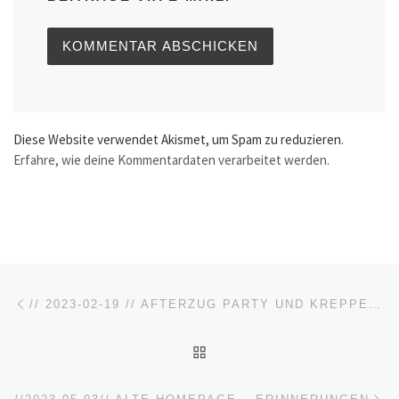
Diese Website verwendet Akismet, um Spam zu reduzieren.
Erfahre, wie deine Kommentardaten verarbeitet werden.
Beitragsnavigation
Vorheriger Beitrag
// 2023-02-19 // AFTERZUG PARTY UND KREPPELKAFFEE IM BÜRGERTREFF SAINSCHEID
ZURÜCK ZUR BEITRAGSL
Nä