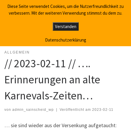
Diese Seite verwendet Cookies, um die Nutzerfreundlichkeit zu
Willkommen in Sainscheid
Zum Inhalt springen
Search
verbessern. Mit der weiteren Verwendung stimmst du dem zu.
Me
Verstanden
Startseite
»
Allgemein
»
// 2023-02-11 // …. Erinnerungen an alte
Karnevals-Zeiten…
Datenschutzerklärung
ALLGEMEIN
// 2023-02-11 // ….
Erinnerungen an alte
Karnevals-Zeiten…
von
admin_sainscheid_wp
|
Veröffentlicht am
2023-02-11
… sie sind wieder aus der Versenkung aufgetaucht: